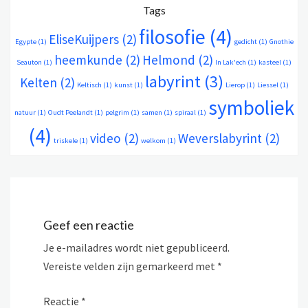
Tags
filosofie
(4)
EliseKuijpers
(2)
Egypte
(1)
gedicht
(1)
Gnothie
heemkunde
(2)
Helmond
(2)
Seauton
(1)
In Lak'ech
(1)
kasteel
(1)
labyrint
(3)
Kelten
(2)
Keltisch
(1)
kunst
(1)
Lierop
(1)
Liessel
(1)
symboliek
natuur
(1)
Oudt Peelandt
(1)
pelgrim
(1)
samen
(1)
spiraal
(1)
(4)
video
(2)
Weverslabyrint
(2)
triskele
(1)
welkom
(1)
Geef een reactie
Je e-mailadres wordt niet gepubliceerd.
Vereiste velden zijn gemarkeerd met
*
Reactie
*