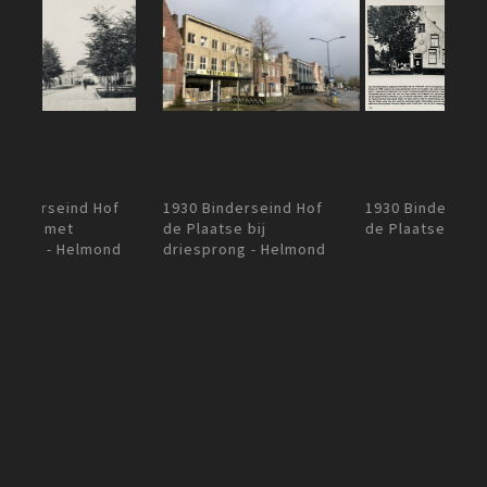
1930 Binderseind Hof
Plaa
1930 Binderseind Hof
de Plaatse - Helmond
Leon
de Plaatse bij
Helm
driesprong - Helmond
d