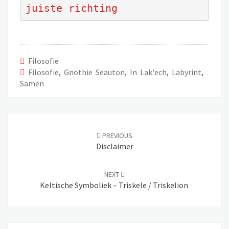
juiste richting
Filosofie
Filosofie
,
Gnothie Seauton
,
In Lak'ech
,
Labyrint
,
Samen
Post
navigation
PREVIOUS
Disclaimer
NEXT
Keltische Symboliek – Triskele / Triskelion