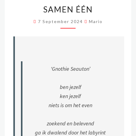
SAMEN
SAMEN ÉÉN
ÉÉN
7 September 2024
Mario
‘
Gnothie Seauton’
ben jezelf
ken jezelf
niets is om het even
zoekend en belevend
ga ik dwalend door het labyrint