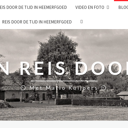
EIS DOOR DE TIJD IN HEEMERFGOED
VIDEO EN FOTO
BLO
SEARCH
REIS DOOR DE TIJD IN HEEMERFGOED
ICON
 REIS DOO
⏲ Met Mario Kuijpers ⏲