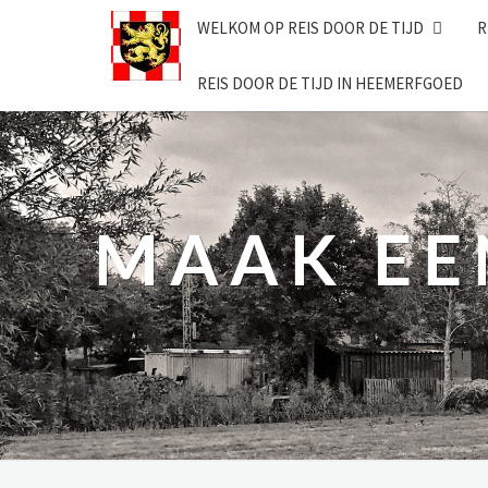
Skip
WELKOM OP REIS DOOR DE TIJD
R
to
content
REIS DOOR DE TIJD IN HEEMERFGOED
MAAK EEN