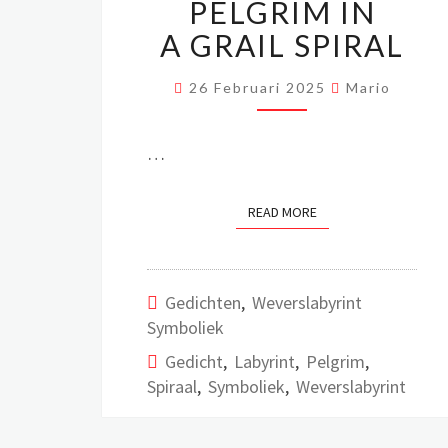
IN
PELGRIM IN
A GRAIL
A GRAIL SPIRAL
SPIRAL
26 Februari 2025
Mario
…
READ MORE
READ MORE
Gedichten
,
Weverslabyrint
Symboliek
Gedicht
,
Labyrint
,
Pelgrim
,
Spiraal
,
Symboliek
,
Weverslabyrint