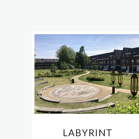
LABYRINT
LABYRINT
PELGRIM