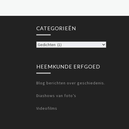
CATEGORIEËN
Categorieën
HEEMKUNDE ERFGOED
Blog berichten over geschiedenis.
1
Diashows van foto’s
9
3
0
Videofilms
B
i
n