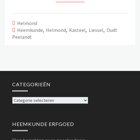
Helmond
Heemkunde
,
Helmond
,
Kasteel
,
Liessel
,
Oudt
Peelandt
CATEGORIEËN
Categorieën
HEEMKUNDE ERFGOED
Blog berichten over geschiedenis.