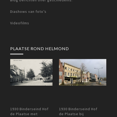
Diashows van foto’s
Videofilms
PLAATSE ROND HELMOND
1930 Binderseind Hof
1930 Binderseind Hof
eind Hof
de Plaatse - Helmond
de Plaatse bij
et