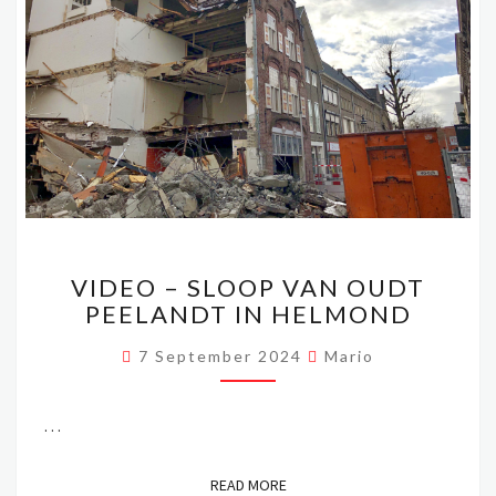
VIDEO
VIDEO – SLOOP VAN OUDT
–
PEELANDT IN HELMOND
SLOOP
VAN
7 September 2024
Mario
OUDT
PEELANDT
IN
…
HELMOND
READ MORE
READ MORE