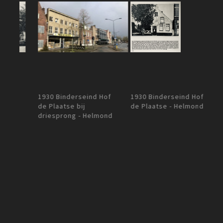
1930 Binderseind Hof
Plaa
1930 Binderseind Hof
de Plaatse - Helmond
Leon
de Plaatse bij
Helm
driesprong - Helmond
d