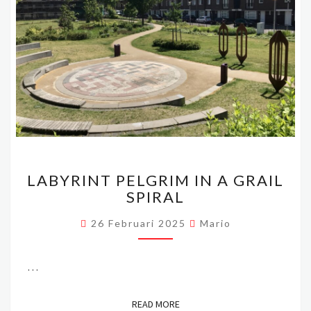
LABYRINT
LABYRINT PELGRIM IN A GRAIL
PELGRIM
SPIRAL
IN
A GRAIL
26 Februari 2025
Mario
SPIRAL
…
READ MORE
READ MORE