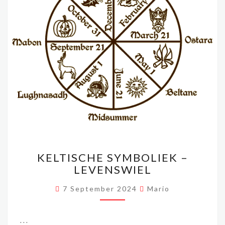
KELTISCHE
KELTISCHE SYMBOLIEK –
SYMBOLIEK
LEVENSWIEL
–
LEVENSWIEL
7 September 2024
Mario
…