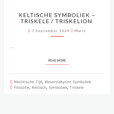
KELTISCHE
KELTISCHE SYMBOLIEK –
SYMBOLIEK
TRISKELE / TRISKELION
–
TRISKELE
7 September 2024
Mario
/ TRISKELION
…
READ MORE
READ MORE
Neolitische Tijd
,
Weverslabyrint Symboliek
Filosofie
,
Keltisch
,
Symboliek
,
Triskele