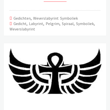
Gedichten
,
Weverslabyrint Symboliek
Gedicht
,
Labyrint
,
Pelgrim
,
Spiraal
,
Symboliek
,
Weverslabyrint
KELTISCHE