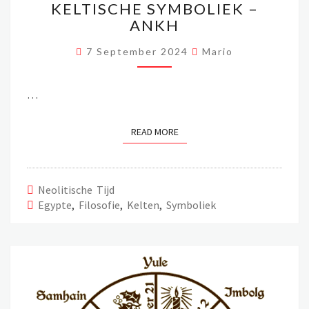
KELTISCHE SYMBOLIEK –
SYMBOLIEK
ANKH
–
ANKH
7 September 2024
Mario
…
READ MORE
READ MORE
Neolitische Tijd
Egypte
,
Filosofie
,
Kelten
,
Symboliek