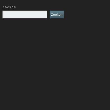
l
l
l
a
a
a
Zoeken
a
a
a
Zoeken
t
t
t
s
s
s
e
e
e
G
P
G
e
e
e
r
e
r
e
l
e
m
e
m
t
i
t
-
k
-
O
b
O
u
i
u
d
j
d
e
d
e
H
e
H
o
Z
o
f
e
f
,
e
-
n
l
n
u
e
u
i
n
i