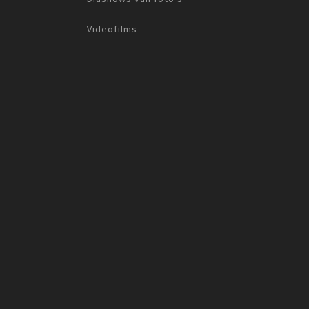
9
3
0
Videofilms
B
i
n
d
e
r
s
e
i
n
d
H
o
f
d
e
P
l
a
a
t