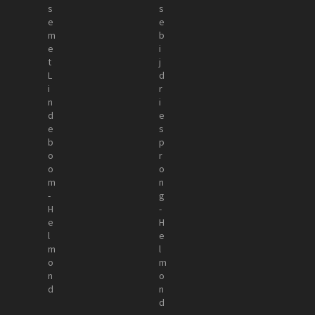
s
k
s
e
e
e
b
r
-
i
k
H
j
-
e
d
H
l
r
e
m
i
l
o
e
m
n
s
o
d
p
n
r
d
o
n
g
-
H
e
l
m
o
n
d