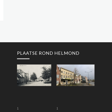
PLAATSE ROND HELMOND
1
P
1