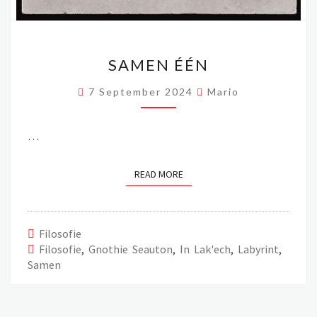
SAMEN
SAMEN ÉÉN
ÉÉN
7 September 2024
Mario
…
READ MORE
READ MORE
Filosofie
Filosofie
,
Gnothie Seauton
,
In Lak'ech
,
Labyrint
,
Samen