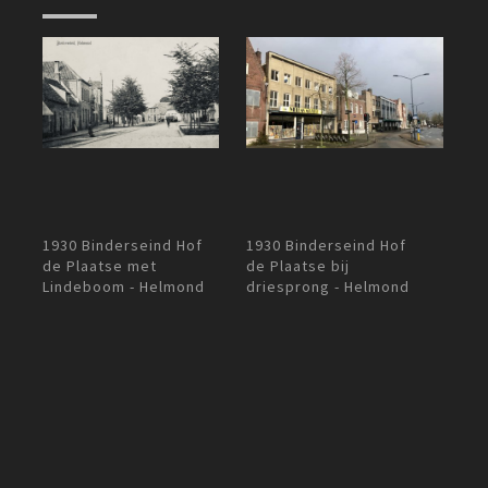
1930 Binde
1930 Binderseind Hof
1930 Binderseind Hof
de Plaatse
de Plaatse bij
de Plaatse met
driesprong - Helmond
Lindeboom - Helmond