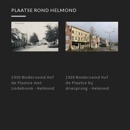
PLAATSE ROND HELMOND
1930 B
1930 Binderseind Hof
1930 Binderseind Hof
de Pla
de Plaatse bij
de Plaatse met
driesprong - Helmond
Lindeboom - Helmond