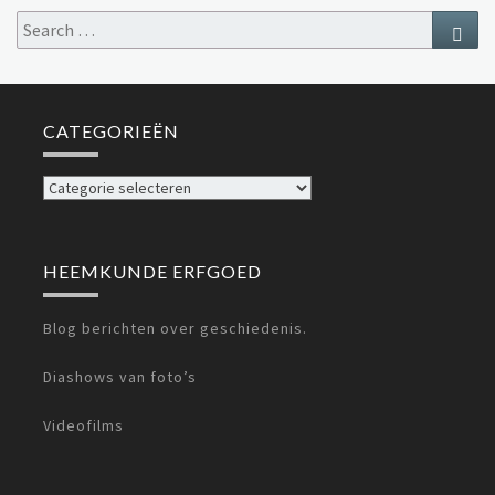
Search
Sear
for:
CATEGORIEËN
Categorieën
HEEMKUNDE ERFGOED
Blog berichten over geschiedenis.
Diashows van foto’s
Videofilms