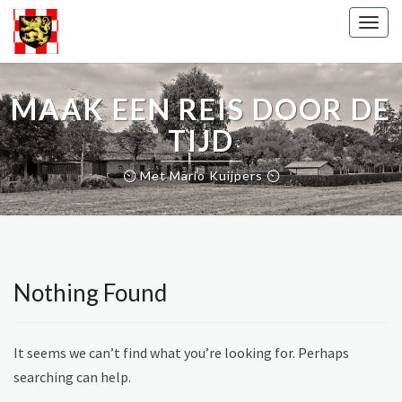
Skip
Togg
to
navig
content
MAAK EEN REIS DOOR DE
TIJD
⏲ Met Mario Kuijpers ⏲
Nothing Found
Nothing
Found
It seems we can’t find what you’re looking for. Perhaps
searching can help.